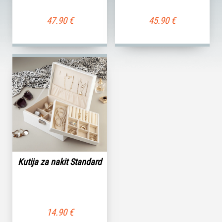
47.90
€
45.90
€
Kutija za nakit Standard
14.90
€