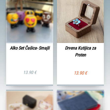
Alko Set Čašica- Smajli
Drvena Kutijica za
Prsten
13.90
€
13.90
€