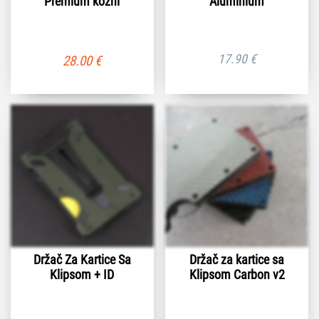
Premium kozni
Aluminium
17.90
€
28.00
€
Držač Za Kartice Sa
Držač za kartice sa
Klipsom + ID
Klipsom Carbon v2