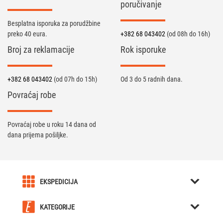
poručivanje
Besplatna isporuka za porudžbine
preko 40 eura.
+382 68 043402
(od 08h do 16h)
Broj za reklamacije
Rok isporuke
+382 68 043402
(od 07h do 15h)
Od 3 do 5 radnih dana.
Povraćaj robe
Povraćaj robe u roku 14 dana od
dana prijema pošiljke.
EKSPEDICIJA
O nama
KATEGORIJE
Karijera u Ekspediciji
Kreativni pokloni