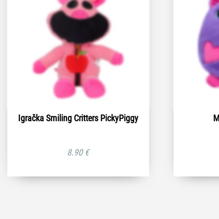
Igračka Smiling Critters PickyPiggy
M
8.90
€