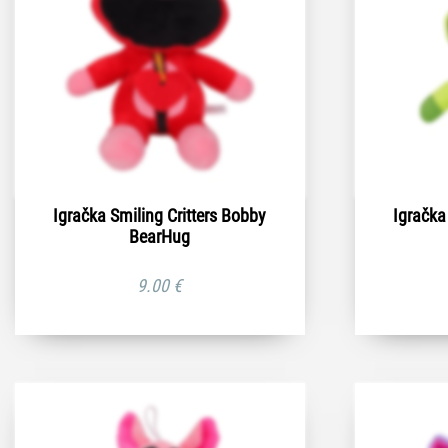
Igračka Smiling Critters Bobby
Igračka
BearHug
9.00
€