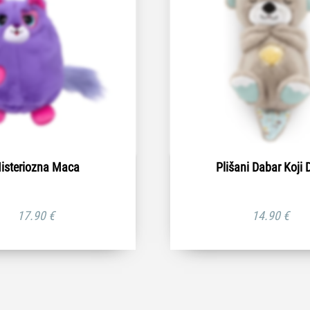
isteriozna Maca
Plišani Dabar Koji 
17.90
€
14.90
€