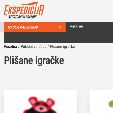
POKLONI
IZABERI KATEGORIJU
Početna
/
Pokloni za đecu
/
Plišane igračke
Plišane igračke