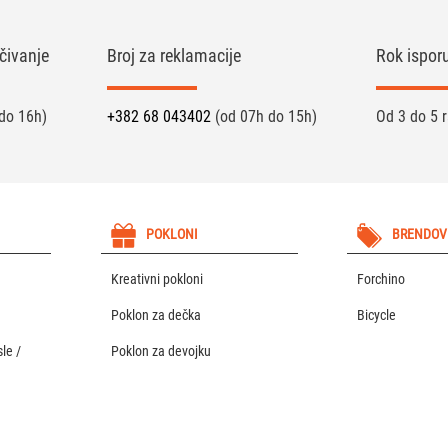
čivanje
Broj za reklamacije
Rok ispor
do 16h)
+382 68 043402
(od 07h do 15h)
Od 3 do 5 
POKLONI
BRENDOV
Kreativni pokloni
Forchino
Poklon za dečka
Bicycle
le /
Poklon za devojku