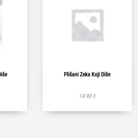
Diše
Plišani Zeka Koji Diše
14.90
€