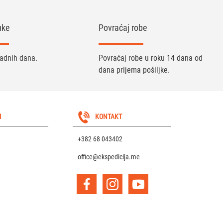
uke
Povraćaj robe
radnih dana.
Povraćaj robe u roku 14 dana od
dana prijema pošiljke.
I
KONTAKT
+382 68 043402
office@ekspedicija.me