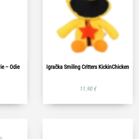
ie – Odie
Igračka Smiling Critters KickinChicken
11.90
€