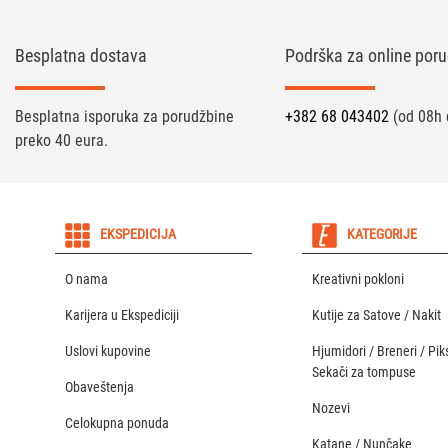
Besplatna dostava
Podrška za online poru
Besplatna isporuka za porudžbine
+382 68 043402
(od 08h 
preko 40 eura.
EKSPEDICIJA
KATEGORIJE
O nama
Kreativni pokloni
Karijera u Ekspediciji
Kutije za Satove / Nakit
Uslovi kupovine
Hjumidori / Breneri / Piks
Sekači za tompuse
Obaveštenja
Nozevi
Celokupna ponuda
Katane / Nunčake