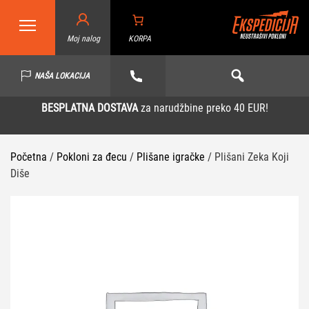
Moj nalog
KORPA
NAŠA LOKACIJA
BESPLATNA DOSTAVA
za narudžbine preko 40 EUR!
Početna
/
Pokloni za đecu
/
Plišane igračke
/ Plišani Zeka Koji
Diše