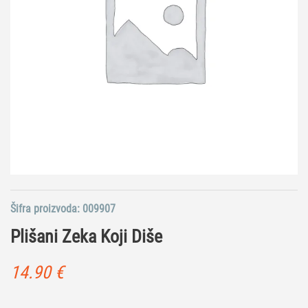
Šifra proizvoda:
009907
Plišani Zeka Koji Diše
14.90
€