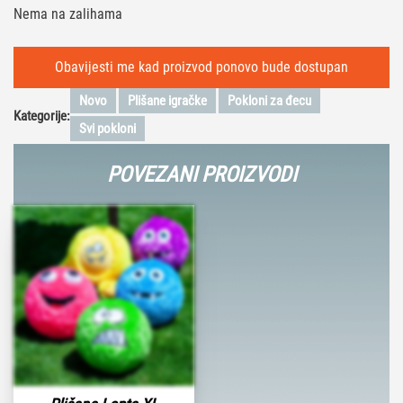
Nema na zalihama
Novo
Plišane igračke
Pokloni za đecu
Kategorije:
Svi pokloni
POVEZANI PROIZVODI