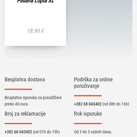
Plišana Lopta XL
18.90
€
Besplatna dostava
Podrška za online
poručivanje
Besplatna isporuka za porudžbine
preko 40 eura.
+382 68 043402
(od 08h do 16h)
Broj za reklamacije
Rok isporuke
+382 68 043402
(od 07h do 15h)
Od 3 do 5 radnih dana.