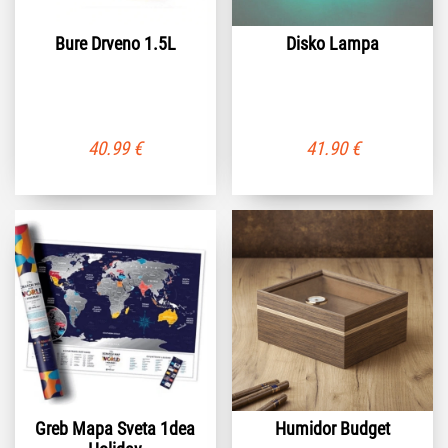
Bure Drveno 1.5L
Disko Lampa
40.99
€
41.90
€
Greb Mapa Sveta 1dea
Humidor Budget