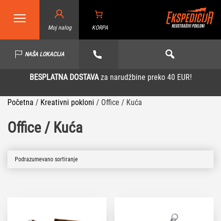
Moj nalog
KORPA
NAŠA LOKACIJA
BESPLATNA DOSTAVA
za narudžbine preko 40 EUR!
Početna
/
Kreativni pokloni
/
Office / Kuća
Office / Kuća