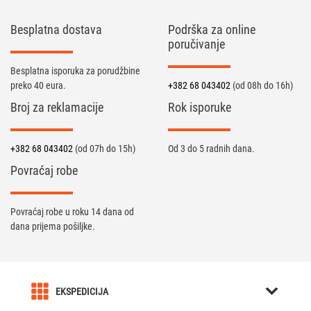
Besplatna dostava
Podrška za online
poručivanje
Besplatna isporuka za porudžbine
preko 40 eura.
+382 68 043402
(od 08h do 16h)
Broj za reklamacije
Rok isporuke
+382 68 043402
(od 07h do 15h)
Od 3 do 5 radnih dana.
Povraćaj robe
Povraćaj robe u roku 14 dana od
dana prijema pošiljke.
EKSPEDICIJA
O nama