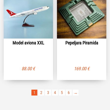
Model aviona XXL
Pepeljara Piramida
88.00
€
169.00
€
1
2
3
4
5
6
→