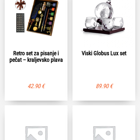
Retro set za pisanje i
Viski Globus Lux set
pečat – kraljevsko plava
42.90
€
89.90
€