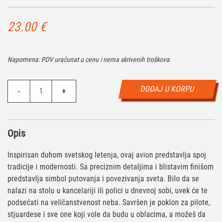
23.00
€
Napomena: PDV uračunat u cenu i nema skrivenih troškova.
Model
DODAJ U KORPU
-
+
aviona
L
količina
Opis
Inspirisan duhom svetskog letenja, ovaj avion predstavlja spoj
tradicije i modernosti. Sa preciznim detaljima i blistavim finišom
predstavlja simbol putovanja i povezivanja sveta. Bilo da se
nalazi na stolu u kancelariji ili polici u dnevnoj sobi, uvek će te
podsećati na veličanstvenost neba. Savršen je poklon za pilote,
stjuardese i sve one koji vole da budu u oblacima, a možeš da