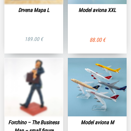
Drvena Mapa L
Model aviona XXL
189.00
€
88.00
€
Forchino – The Business
Model aviona M
Man – small figure