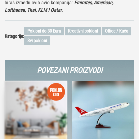
biraš između ovih avio kompanija:
Emirates, American,
Lufthansa, Thai, KLM i Qatar.
Pokloni do 30 Eura
Kreativni pokloni
Office / Kuća
Kategorije:
Svi pokloni
POVEZANI PROIZVODI