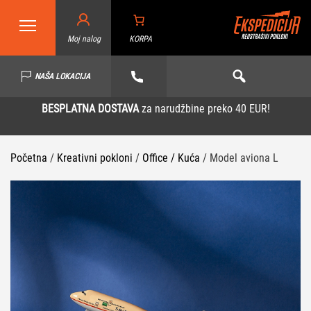
Moj nalog
KORPA
NAŠA LOKACIJA
BESPLATNA DOSTAVA
za narudžbine preko 40 EUR!
Početna
/
Kreativni pokloni
/
Office / Kuća
/ Model aviona L