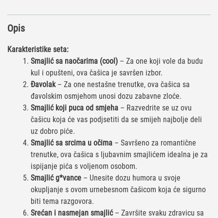
Opis
Karakteristike seta:
Smajlić sa naočarima (cool)
– Za one koji vole da budu
kul i opušteni, ova čašica je savršen izbor.
Đavolak
– Za one nestašne trenutke, ova čašica sa
đavolskim osmjehom unosi dozu zabavne zloće.
Smajlić koji puca od smjeha
– Razvedrite se uz ovu
čašicu koja će vas podjsetiti da se smijeh najbolje deli
uz dobro piće.
Smajlić sa srcima u očima
– Savršeno za romantične
trenutke, ova čašica s ljubavnim smajlićem idealna je za
ispijanje pića s voljenom osobom.
Smajlić g*vance
– Unesite dozu humora u svoje
okupljanje s ovom urnebesnom čašicom koja će sigurno
biti tema razgovora.
Srećan i nasmejan smajlić
– Završite svaku zdravicu sa