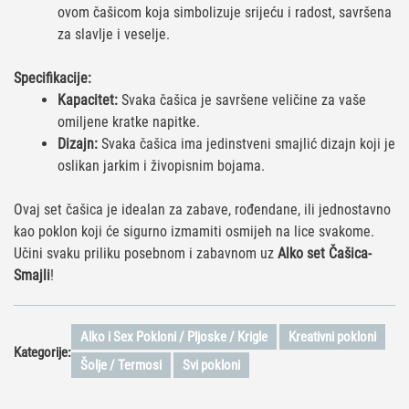
ovom čašicom koja simbolizuje srijeću i radost, savršena
za slavlje i veselje.
Specifikacije:
Kapacitet:
Svaka čašica je savršene veličine za vaše
omiljene kratke napitke.
Dizajn:
Svaka čašica ima jedinstveni smajlić dizajn koji je
oslikan jarkim i živopisnim bojama.
Ovaj set čašica je idealan za zabave, rođendane, ili jednostavno
kao poklon koji će sigurno izmamiti osmijeh na lice svakome.
Učini svaku priliku posebnom i zabavnom uz
Alko set Čašica-
Smajli
!
Alko i Sex Pokloni / Pljoske / Krigle
Kreativni pokloni
Kategorije:
Šolje / Termosi
Svi pokloni