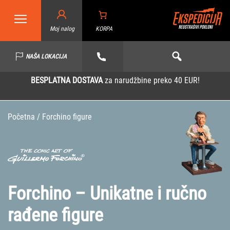
Moj nalog
KORPA
NAŠA LOKACIJA
BESPLATNA DOSTAVA
za narudžbine preko 40 EUR!
Početna
/ Forchino figure
Forchino – Unikatne i ručno
rađene figure