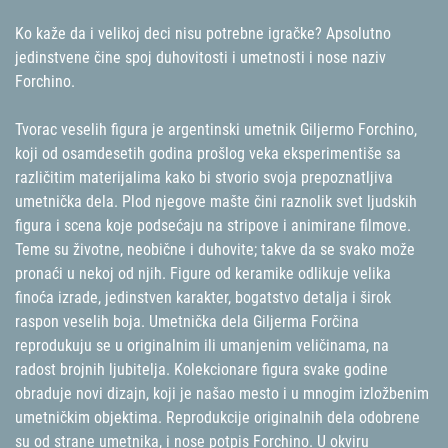
Ko kaže da i velikoj deci nisu potrebne igračke? Apsolutno
jedinstvene čine spoj duhovitosti i umetnosti i nose naziv
Forchino.
Tvorac veselih figura je argentinski umetnik Giljermo Forchino,
koji od osamdesetih godina prošlog veka eksperimentiše sa
različitim materijalima kako bi stvorio svoja prepoznatljiva
umetnička dela. Plod njegove mašte čini raznolik svet ljudskih
figura i scena koje podsećaju na stripove i animirane filmove.
Teme su životne, neobične i duhovite; takve da se svako može
pronaći u nekoj od njih. Figure od keramike odlikuje velika
finoća izrade, jedinstven karakter, bogatstvo detalja i širok
raspon veselih boja. Umetnička dela Giljerma Forčina
reprodukuju se u originalnim ili umanjenim veličinama, na
radost brojnih ljubitelja. Kolekcionare figura svake godine
obraduje novi dizajn, koji je našao mesto i u mnogim izložbenim
umetničkim objektima. Reprodukcije originalnih dela odobrene
su od strane umetnika, i nose potpis Forchino. U okviru