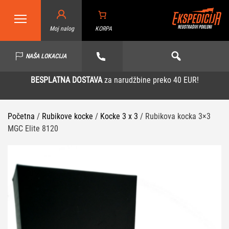
Moj nalog
KORPA
NAŠA LOKACIJA
BESPLATNA DOSTAVA
za narudžbine preko 40 EUR!
Početna
/
Rubikove kocke
/
Kocke 3 x 3
/ Rubikova kocka 3×3
MGC Elite 8120