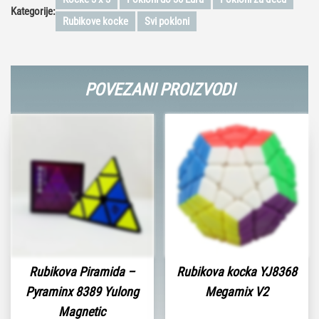
Kategorije:
Rubikove kocke
Svi pokloni
POVEZANI PROIZVODI
Rubikova Piramida –
Rubikova kocka YJ8368
Pyraminx 8389 Yulong
Megamix V2
Magnetic