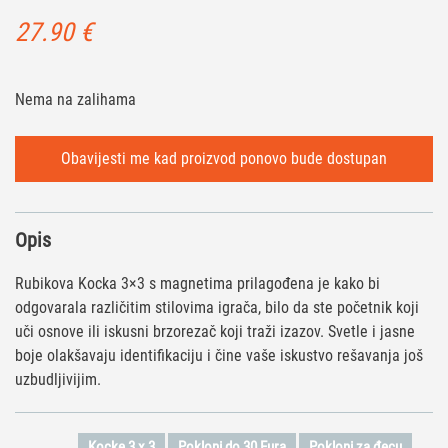
27.90
€
Nema na zalihama
Opis
Rubikova Kocka 3×3 s magnetima prilagođena je kako bi
odgovarala različitim stilovima igrača, bilo da ste početnik koji
uči osnove ili iskusni brzorezač koji traži izazov. Svetle i jasne
boje olakšavaju identifikaciju i čine vaše iskustvo rešavanja još
uzbudljivijim.
Kocke 3 x 3
Pokloni do 30 Eura
Pokloni za đecu