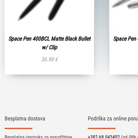
Space Pen 400BCL Matte Black Bullet
Space Pen
w/ Clip
36.90
€
Besplatna dostava
Podrška za online poru
Besplatna isporuka za porudžbine
+382 68 043402
(od 08h 