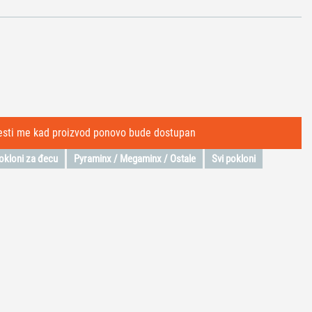
okloni za đecu
Pyraminx / Megaminx / Ostale
Svi pokloni