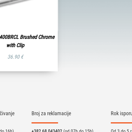
 400BRCL Brushed Chrome
with Clip
36.90
€
čivanje
Broj za reklamacije
Rok ispor
do 16h)
+382 68 043402
(od 07h do 15h)
Od 3 do 5 