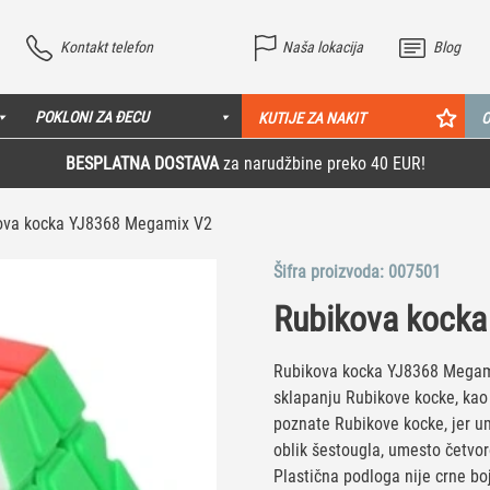
Kontakt telefon
Naša lokacija
Blog
POKLONI ZA ĐECU
KUTIJE ZA NAKIT
O
BESPLATNA DOSTAVA
za narudžbine preko 40 EUR!
ova kocka YJ8368 Megamix V2
Šifra proizvoda:
007501
Rubikova kock
Rubikova kocka YJ8368 Megamix
sklapanju Rubikove kocke, kao 
poznate Rubikove kocke, jer um
oblik šestougla, umesto četvoro
Plastična podloga nije crne bo