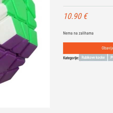
10.90
€
Nema na zalihama
Rubikove kocke
P
Kategorije: