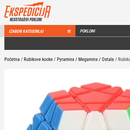
POKLONI
IZABERI KATEGORIJU
Početna
/
Rubikove kocke
/
Pyraminx / Megaminx / Ostale
/ Rubik