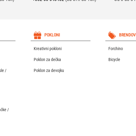
POKLONI
BRENDOV
Kreativni pokloni
Forchino
Poklon za dečka
Bicycle
le /
Poklon za devojku
aćke /