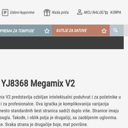
Uslovi kupovine
Naša priča
MOJ NALOG
KORPA
KUTIJE ZA SATOVE
PREMA ZA TOMPUSE
a YJ8368 Megamix V2
 V2 predstavlja ozbiljan intelektualni poduhvat i za početnike u
i za profesionalce. Ova igračka je komplikovanija varijacija
esto standardnih šest stranica sadrži duplo više. Stranice imaju
ugla. Takođe, i oblik polja je drugačiji, sa zaobljenim uglovima.
je. Svaka strana je drugačije boje, mat površine.