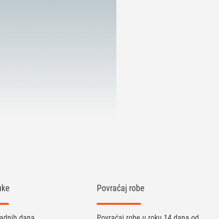
uke
Povraćaj robe
radnih dana.
Povraćaj robe u roku 14 dana od