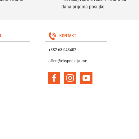
dana prijema pošiljke.
I
KONTAKT
+382 68 043402
office@ekspedicija.me