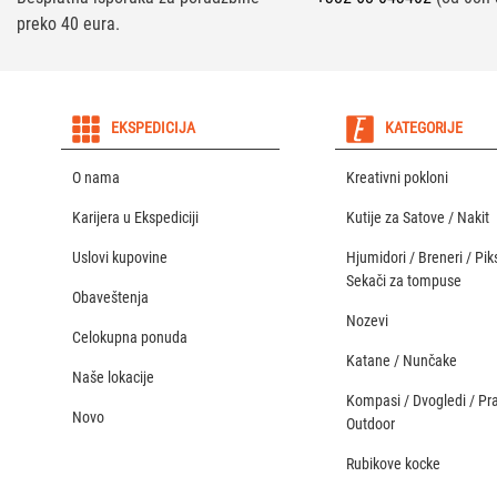
preko 40 eura.
EKSPEDICIJA
KATEGORIJE
O nama
Kreativni pokloni
Karijera u Ekspediciji
Kutije za Satove / Nakit
Uslovi kupovine
Hjumidori / Breneri / Piks
Sekači za tompuse
Obaveštenja
Nozevi
Celokupna ponuda
Katane / Nunčake
Naše lokacije
Kompasi / Dvogledi / Pr
Novo
Outdoor
Rubikove kocke