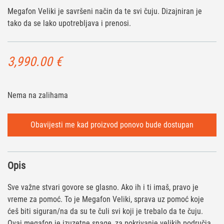
Megafon Veliki je savršeni način da te svi čuju. Dizajniran je
tako da se lako upotrebljava i prenosi.
3,990.00
€
Nema na zalihama
Opis
Sve važne stvari govore se glasno. Ako ih i ti imaš, pravo je
vreme za pomoć. To je Megafon Veliki, sprava uz pomoć koje
ćeš biti siguran/na da su te čuli svi koji je trebalo da te čuju.
Ovaj megafon je izuzetne snage, za pokrivanje velikih područja.