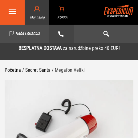
Moj nalog
KORPA
NAŠA LOKACIJA
BESPLATNA DOSTAVA
za narudžbine preko 40 EUR!
Početna
/
Secret Santa
/ Megafon Veliki