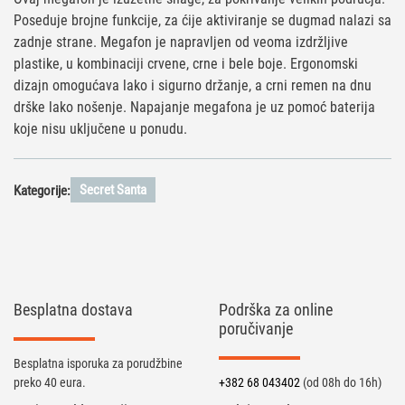
Poseduje brojne funkcije, za ćije aktiviranje se dugmad nalazi sa
zadnje strane. Megafon je napravljen od veoma izdržljive
plastike, u kombinaciji crvene, crne i bele boje. Ergonomski
dizajn omogućava lako i sigurno držanje, a crni remen na dnu
drške lako nošenje. Napajanje megafona je uz pomoć baterija
koje nisu uključene u ponudu.
Secret Santa
Kategorije:
Besplatna dostava
Podrška za online
poručivanje
Besplatna isporuka za porudžbine
preko 40 eura.
+382 68 043402
(od 08h do 16h)