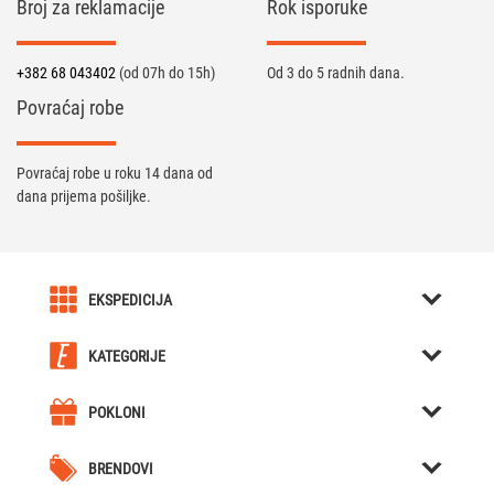
Broj za reklamacije
Rok isporuke
+382 68 043402
(od 07h do 15h)
Od 3 do 5 radnih dana.
Povraćaj robe
Povraćaj robe u roku 14 dana od
dana prijema pošiljke.
EKSPEDICIJA
O nama
KATEGORIJE
Karijera u Ekspediciji
Kreativni pokloni
Uslovi kupovine
POKLONI
Kutije za Satove / Nakit
Kreativni pokloni
Obaveštenja
Hjumidori / Breneri / Piksle / Sekači za tompuse
BRENDOVI
Poklon za dečka
Celokupna ponuda