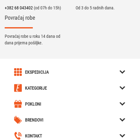
+382 68 043402
(od 07h do 15h)
Od 3 do 5 radnih dana.
Povraćaj robe
Povraćaj robe u roku 14 dana od
dana prijema pošiljke.
EKSPEDICIJA
O nama
KATEGORIJE
Karijera u Ekspediciji
Kreativni pokloni
Uslovi kupovine
POKLONI
Kutije za Satove / Nakit
Kreativni pokloni
Obaveštenja
Hjumidori / Breneri / Piksle / Sekači za tompuse
BRENDOVI
Poklon za dečka
Celokupna ponuda
Forchino
Nozevi
Poklon za devojku
Naše lokacije
KONTAKT
Bicycle