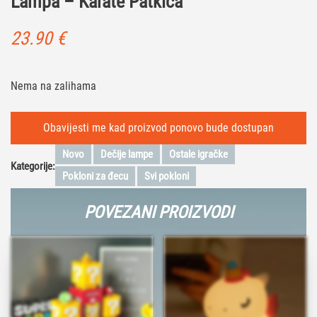
Lampa – Karate Patkica
23.90
€
Nema na zalihama
Novo
Dečije lampe
Ostale igračke
Kategorije:
Pokloni za đecu
Svi pokloni
POVEZANI PROIZVODI