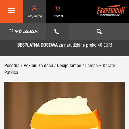
Moj nalog
KORPA
NAŠA LOKACIJA
BESPLATNA DOSTAVA
za narudžbine preko 40 EUR!
Početna
/
Pokloni za đecu
/
Dečije lampe
/ Lampa – Karate
Patkica