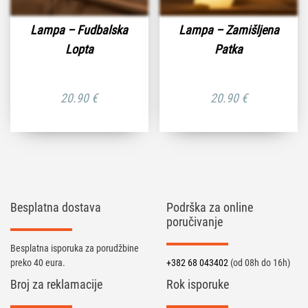
Lampa – Fudbalska
Lampa – Zamišljena
Lopta
Patka
20.90
€
20.90
€
Besplatna dostava
Podrška za online
poručivanje
Besplatna isporuka za porudžbine
preko 40 eura.
+382 68 043402
(od 08h do 16h)
Broj za reklamacije
Rok isporuke