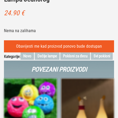
24.90
€
Nema na zalihama
Novo
Dečije lampe
Pokloni za đecu
Svi pokloni
Kategorije:
POVEZANI PROIZVODI