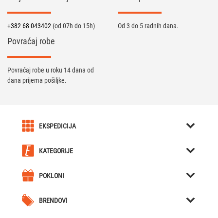
+382 68 043402
(od 07h do 15h)
Od 3 do 5 radnih dana.
Povraćaj robe
Povraćaj robe u roku 14 dana od
dana prijema pošiljke.
EKSPEDICIJA
O nama
KATEGORIJE
Karijera u Ekspediciji
Kreativni pokloni
Uslovi kupovine
POKLONI
Kutije za Satove / Nakit
Kreativni pokloni
Obaveštenja
Hjumidori / Breneri / Piksle / Sekači za tompuse
BRENDOVI
Poklon za dečka
Celokupna ponuda
Forchino
Nozevi