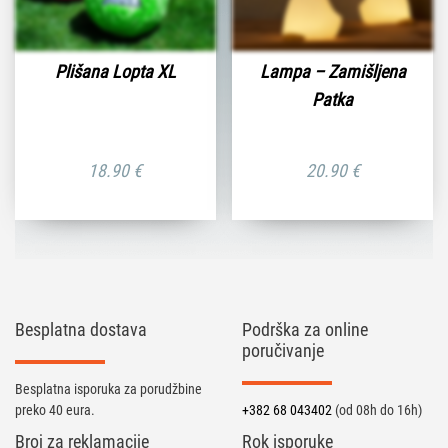
Plišana Lopta XL
Lampa – Zamišljena
Patka
18.90
€
20.90
€
Besplatna dostava
Podrška za online
poručivanje
Besplatna isporuka za porudžbine
preko 40 eura.
+382 68 043402
(od 08h do 16h)
Broj za reklamacije
Rok isporuke