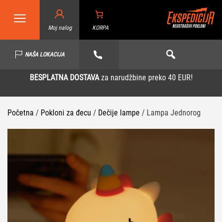
Moj nalog
KORPA
NAŠA LOKACIJA
BESPLATNA DOSTAVA
za narudžbine preko 40 EUR!
Početna
/
Pokloni za đecu
/
Dečije lampe
/ Lampa Jednorog