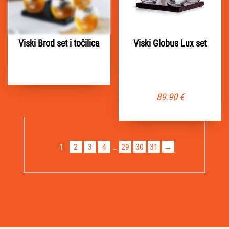
Viski Brod set i točilica
Viski Globus Lux set
89.90
€
1
2
3
4
…
29
30
31
→