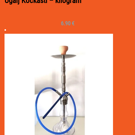
Ugalj Kockasti – kilogram
6.90
€