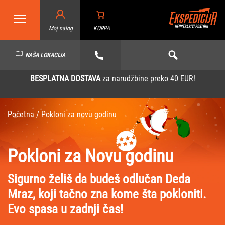
Moj nalog
KORPA
NAŠA LOKACIJA
BESPLATNA DOSTAVA
za narudžbine preko 40 EUR!
Početna
/ Pokloni za novu godinu
Pokloni za Novu godinu
Sigurno želiš da budeš odlučan Deda
Mraz, koji tačno zna kome šta pokloniti.
Evo spasa u zadnji čas!