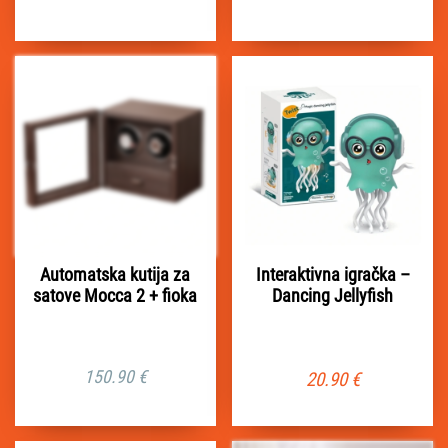
Automatska kutija za
Interaktivna igračka –
satove Mocca 2 + fioka
Dancing Jellyfish
150.90
€
20.90
€