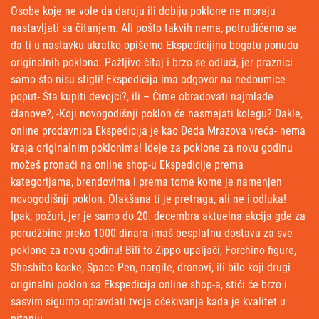
Osobe koje ne vole da daruju ili dobiju poklone ne moraju
nastavljati sa čitanjem. Ali pošto takvih nema, potrudićemo se
da ti u nastavku ukratko opišemo Ekspedicijinu bogatu ponudu
originalnih poklona. Pažljivo čitaj i brzo se odluči, jer praznici
samo što nisu stigli! Ekspedicija ima odgovor na nedoumice
poput- Šta kupiti devojci?, ili – Čime obradovati najmlađe
članove?, -Koji novogodišnji poklon će nasmejati kolegu? Dakle,
online prodavnica Ekspedicija je kao Deda Mrazova vreća- nema
kraja originalnim poklonima! Ideje za poklone za novu godinu
možeš pronaći na online shop-u Ekspedicije prema
kategorijama, brendovima i prema tome kome je namenjen
novogodišnji poklon. Olakšana ti je pretraga, ali ne i odluka!
Ipak, požuri, jer je samo do 20. decembra aktuelna akcija gde za
porudžbine preko 1000 dinara imaš besplatnu dostavu za sve
poklone za novu godinu! Bili to Zippo upaljači, Forchino figure,
Shashibo kocke, Space Pen, nargile, dronovi, ili bilo koji drugi
originalni poklon sa Ekspedicija online shop-a, stići će brzo i
sasvim sigurno opravdati tvoja očekivanja kada je kvalitet u
pitanju.