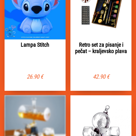
Lampa Stitch
Retro set za pisanje i
pečat – kraljevsko plava
26.90
€
42.90
€