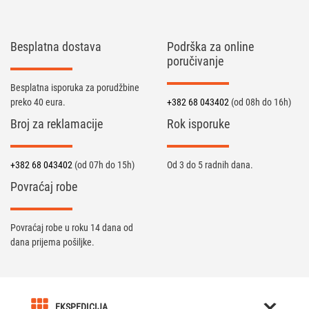
Besplatna dostava
Podrška za online
poručivanje
Besplatna isporuka za porudžbine
preko 40 eura.
+382 68 043402
(od 08h do 16h)
Broj za reklamacije
Rok isporuke
+382 68 043402
(od 07h do 15h)
Od 3 do 5 radnih dana.
Povraćaj robe
Povraćaj robe u roku 14 dana od
dana prijema pošiljke.
EKSPEDICIJA