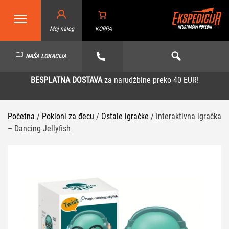
Moj nalog
KORPA
NAŠA LOKACIJA
BESPLATNA DOSTAVA
za narudžbine preko 40 EUR!
Početna
/
Pokloni za đecu
/
Ostale igračke
/ Interaktivna igračka
– Dancing Jellyfish