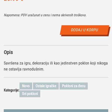
Napomena: PDV uračunat u cenu i nema skrivenih troškova.
DODAJ U KORPU
Opis
Savršena za igru, dekoraciju ili kao jedinstven poklon koji nikoga
ne ostavlja ravnodušnim.
Novo
Ostale igračke
Pokloni za đecu
Kategorije:
Svi pokloni