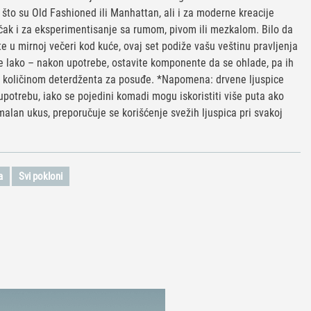
 što su Old Fashioned ili Manhattan, ali i za moderne kreacije
 čak i za eksperimentisanje sa rumom, pivom ili mezkalom. Bilo da
te u mirnoj večeri kod kuće, ovaj set podiže vašu veštinu pravljenja
 je lako – nakon upotrebe, ostavite komponente da se ohlade, pa ih
 količinom deterdženta za posuđe. *Napomena: drvene ljuspice
potrebu, iako se pojedini komadi mogu iskoristiti više puta ako
malan ukus, preporučuje se korišćenje svežih ljuspica pri svakoj
a
Svi pokloni