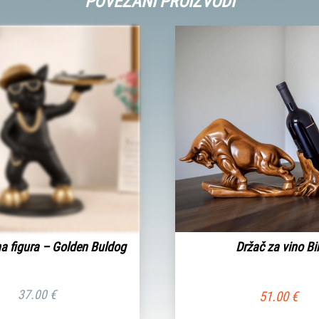
POVEZANI PROIZVODI
a figura – Golden Buldog
Držač za vino Bi
37.00
€
51.00
€