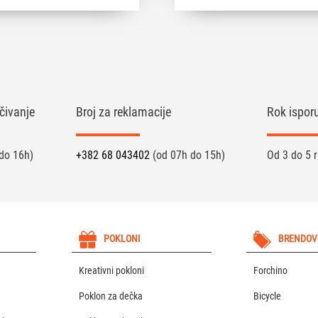
čivanje
Broj za reklamacije
Rok ispor
do 16h)
+382 68 043402
(od 07h do 15h)
Od 3 do 5 
POKLONI
BRENDOV
Kreativni pokloni
Forchino
Poklon za dečka
Bicycle