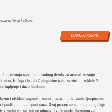
ema skrivenih troškova.
DODAJ U KORPU
 6 pakovanja čipsa od prirodnog drveta za aromatizovanje
kruška, trešnja i hrast) 2 elegantne čaše za viski ili koktele 2
ije topljenje i duže hlađenje
stavno i efektno: napunite komoru sa aromatizovanim ljuspicama
er i pustite dim da ispuni čašu. Ovaj proces ne samo da obogaćuje
jiv vizuelni efekat koji će oduševiti vaše goste. Savršeno za