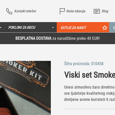
Kontakt telefon
Naša lokacija
Blog
POKLONI ZA ĐECU
KUTIJE ZA NAKIT
O
BESPLATNA DOSTAVA
za narudžbine preko 40 EUR!
Šifra proizvoda:
010458
Viski set Smoke
Unesi atmosferu bara direktno
sve ljubitelje kvalitetnog vis
dimljene arome koristeći 6 raz