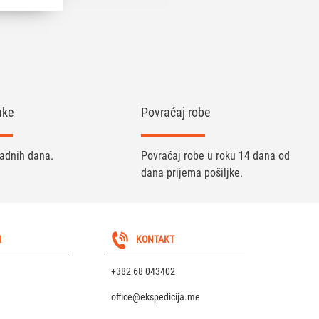
uke
Povraćaj robe
radnih dana.
Povraćaj robe u roku 14 dana od
dana prijema pošiljke.
I
KONTAKT
+382 68 043402
office@ekspedicija.me