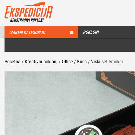
POKLONI
IZABERI KATEGORIJU
Početna
/
Kreativni pokloni
/
Office / Kuća
/ Viski set Smoker