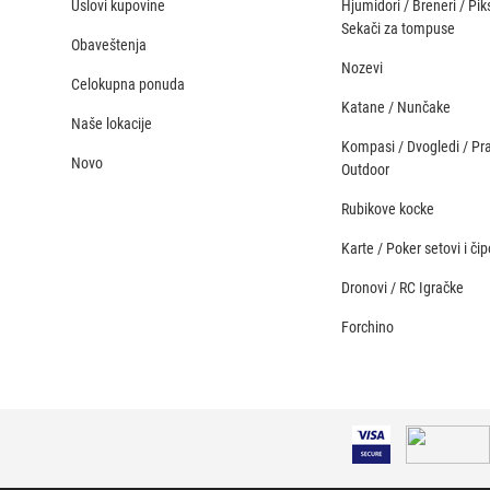
Uslovi kupovine
Hjumidori / Breneri / Piks
Sekači za tompuse
Obaveštenja
Nozevi
Celokupna ponuda
Katane / Nunčake
Naše lokacije
Kompasi / Dvogledi / Pr
Novo
Outdoor
Rubikove kocke
Karte / Poker setovi i čip
Dronovi / RC Igračke
Forchino