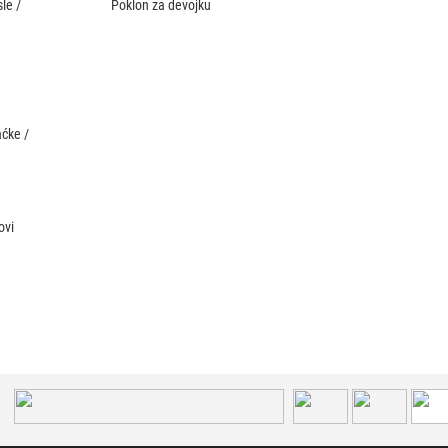
le /
Poklon za devojku
aćke /
ovi