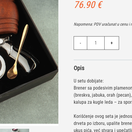
76.90
€
Napomena: PDV uračunat u cenu i n
Viski
-
+
set
Smoker
količina
Opis
U setu dobijate:
Brener sa podesivim plamenom
(breskva, jabuka, orah (pecan), 
kalupa za kugle leda – za spor
Korišćenje ovog seta je jedno
drveta po izboru, upalite bren
ukus pića, već stvara i upečatl