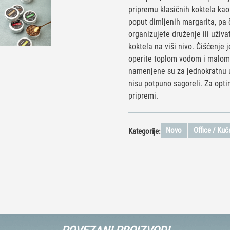
pripremu klasičnih koktela kao
poput dimljenih margarita, pa
organizujete druženje ili uživa
koktela na viši nivo. Čišćenje
operite toplom vodom i malom
namenjene su za jednokratnu u
nisu potpuno sagoreli. Za opti
pripremi.
Novo
Office / Kuć
Kategorije: