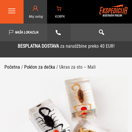
Moj nalog
KORPA
NAŠA LOKACIJA
BESPLATNA DOSTAVA
za narudžbine preko 40 EUR!
Početna
/
Poklon za dečka
/ Ukras za sto – Mali