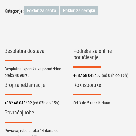
Poklon za dečka
Poklon za devojku
Kategorije:
Besplatna dostava
Podrška za online
poručivanje
Besplatna isporuka za porudžbine
preko 40 eura.
+382 68 043402
(od 08h do 16h)
Broj za reklamacije
Rok isporuke
+382 68 043402
(od 07h do 15h)
Od 3 do 5 radnih dana.
Povraćaj robe
Povraćaj robe u roku 14 dana od