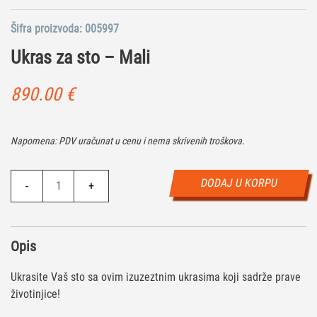
Šifra proizvoda:
005997
Ukras za sto – Mali
890.00
€
Napomena: PDV uračunat u cenu i nema skrivenih troškova.
Ukras
DODAJ U KORPU
-
+
za
sto
-
Opis
Mali
količina
Ukrasite Vaš sto sa ovim izuzeztnim ukrasima koji sadrže prave
životinjice!