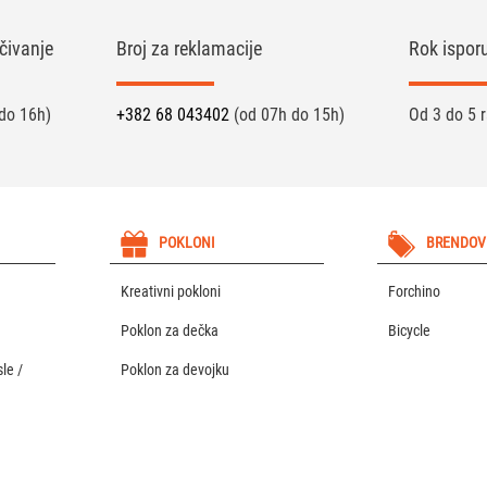
čivanje
Broj za reklamacije
Rok ispor
do 16h)
+382 68 043402
(od 07h do 15h)
Od 3 do 5 
POKLONI
BRENDOV
Kreativni pokloni
Forchino
Poklon za dečka
Bicycle
le /
Poklon za devojku