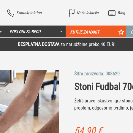
Kontakt telefon
Naša lokacija
Blog
POKLONI ZA ĐECU
KUTIJE ZA NAKIT
O
BESPLATNA DOSTAVA
za narudžbine preko 40 EUR!
Šifra proizvoda:
008629
Stoni Fudbal 7
Želiš pravo iskustvo igre ston
problem, odgovorno tvrdimo, je
54.90
€