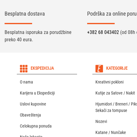
Besplatna dostava
Podrška za online poru
Besplatna isporuka za porudžbine
+382 68 043402
(od 08h 
preko 40 eura.
EKSPEDICIJA
KATEGORIJE
O nama
Kreativni pokloni
Karijera u Ekspediciji
Kutije za Satove / Nakit
Uslovi kupovine
Hjumidori / Breneri / Piks
Sekači za tompuse
Obaveštenja
Nozevi
Celokupna ponuda
Katane / Nunčake