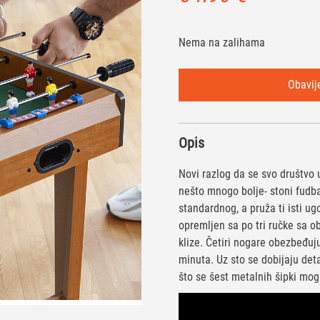
Nema na zalihama
Opis
Novi razlog da se svo društvo 
nešto mnogo bolje- stoni fudba
standardnog, a pruža ti isti ug
opremljen sa po tri ručke sa o
klize. Četiri nogare obezbeđuju
minuta. Uz sto se dobijaju det
što se šest metalnih šipki mogu