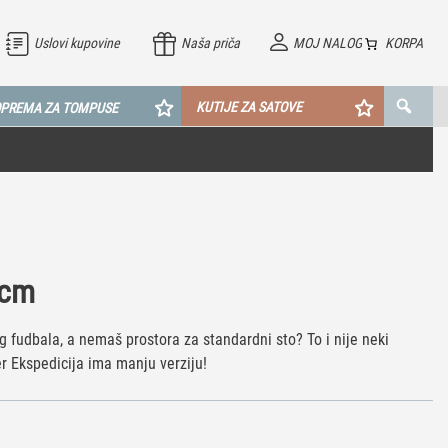
Uslovi kupovine
Naša priča
MOJ NALOG
KORPA
KUTIJE ZA SATOVE
PREMA ZA TOMPUSE
0cm
og fudbala, a nemaš prostora za standardni sto? To i nije neki
r Ekspedicija ima manju verziju!