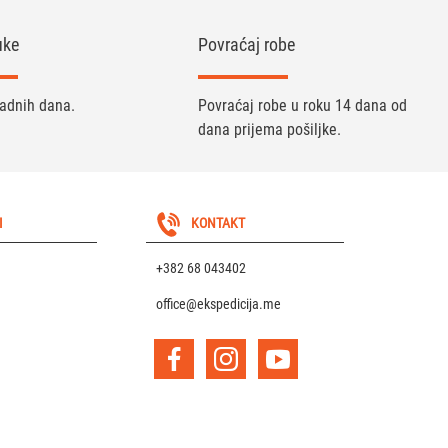
uke
Povraćaj robe
radnih dana.
Povraćaj robe u roku 14 dana od
dana prijema pošiljke.
I
KONTAKT
+382 68 043402
office@ekspedicija.me