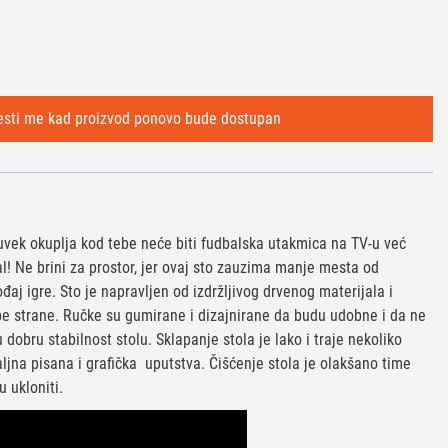
uvek okuplja kod tebe neće biti fudbalska utakmica na TV-u već
l! Ne brini za prostor, jer ovaj sto zauzima manje mesta od
ođaj igre. Sto je napravljen od izdržljivog drvenog materijala i
be strane. Ručke su gumirane i dizajnirane da budu udobne i da ne
 dobru stabilnost stolu. Sklapanje stola je lako i traje nekoliko
aljna pisana i grafička uputstva. Čišćenje stola je olakšano time
 ukloniti.