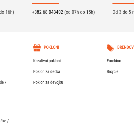
do 16h)
+382 68 043402
(od 07h do 15h)
Od 3 do 5 
POKLONI
BRENDOV
Kreativni pokloni
Forchino
Poklon za dečka
Bicycle
le /
Poklon za devojku
aćke /