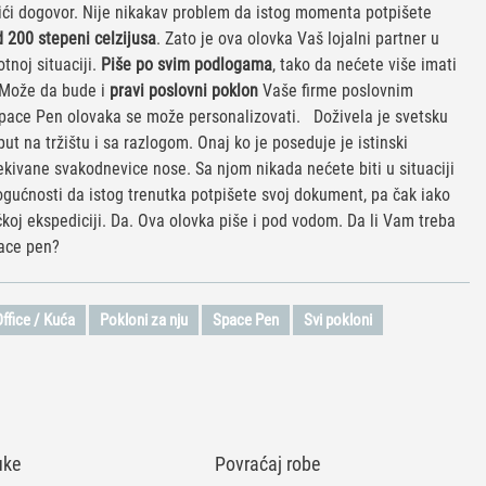
tići dogovor. Nije nikakav problem da istog momenta potpišete
od 200 stepeni celzijusa
. Zato je ova olovka Vaš lojalni partner u
otnoj situaciji.
Piše po svim podlogama
, tako da nećete više imati
 Može da bude i
pravi poslovni poklon
Vaše firme poslovnim
Space Pen olovaka se može personalizovati. Doživela je svetsku
put na tržištu i sa razlogom. Onaj ko je poseduje je istinski
kivane svakodnevice nose. Sa njom nikada nećete biti u situaciji
mogućnosti da istog trenutka potpišete svoj dokument, pa čak iako
ačkoj ekspediciji. Da. Ova olovka piše i pod vodom. Da li Vam treba
pace pen?
Office / Kuća
Pokloni za nju
Space Pen
Svi pokloni
uke
Povraćaj robe