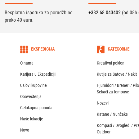
Besplatna isporuka za porudžbine
+382 68 043402
(od 08h 
preko 40 eura.
EKSPEDICIJA
KATEGORIJE
O nama
Kreativni pokloni
Karijera u Ekspediciji
Kutije za Satove / Nakit
Uslovi kupovine
Hjumidori / Breneri / Piks
Sekači za tompuse
Obaveštenja
Nozevi
Celokupna ponuda
Katane / Nunčake
Naše lokacije
Kompasi / Dvogledi / Pr
Novo
Outdoor