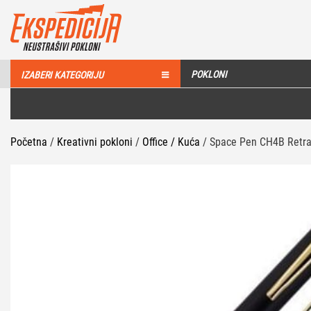
POKLONI
IZABERI KATEGORIJU
Početna
/
Kreativni pokloni
/
Office / Kuća
/ Space Pen CH4B Retra