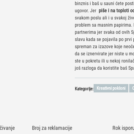
binznis i baš u sauni ćete pos
ugovor. Jer
piše i na toploti 
svakom poslu ali i u svakoj živ
problem sa masnim papirima.
partnerima jer svaka od ovih 
slavu kada se pojavila po prvi 
spreman za izazove koje neoče
da se iznervirate jer niste u 
ste u pokretu ili u nekoj ronil
još razloga da koristite baš S
Kreativni pokloni
Kategorije:
čivanje
Broj za reklamacije
Rok ispor