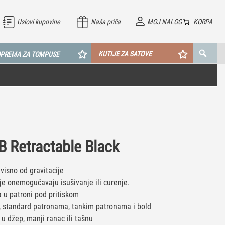
Uslovi kupovine
Naša priča
MOJ NALOG
KORPA
KUTIJE ZA SATOVE
PREMA ZA TOMPUSE
 Retractable Black
avisno od gravitacije
je onemogućavaju isušivanje ili curenje.
a u patroni pod pritiskom
, standard patronama, tankim patronama i bold
 u džep, manji ranac ili tašnu