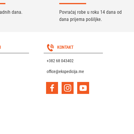
radnih dana.
Povraćaj robe u roku 14 dana od
dana prijema pošiljke.
I
KONTAKT
+382 68 043402
office@ekspedicija.me