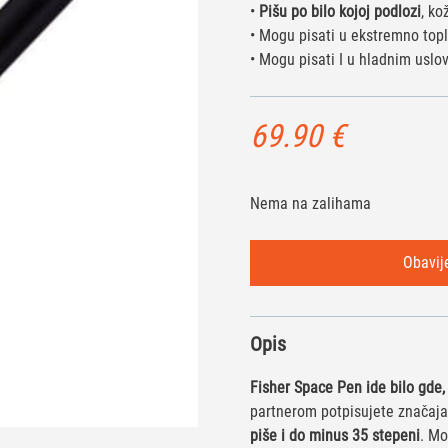
•
Pišu po bilo kojoj podlozi
, ko
• Mogu pisati u ekstremno to
• Mogu pisati I u hladnim uslo
69.90
€
Nema na zalihama
Opis
Fisher Space Pen ide bilo gde,
partnerom potpisujete značajan
piše i do minus 35 stepeni
. Mo