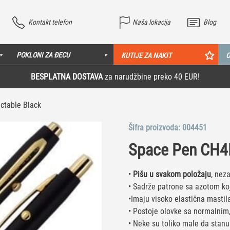
Kontakt telefon
Naša lokacija
Blog
POKLONI ZA ĐECU
KUTIJE ZA NAKIT
O
BESPLATNA DOSTAVA
za narudžbine preko 40 EUR!
ctable Black
Šifra proizvoda:
004451
Space Pen CH4B
•
Pišu u svakom položaju
, nez
• Sadrže patrone sa azotom ko
•Imaju visoko elastična mastil
• Postoje olovke sa normalnim
• Neke su toliko male da stanu