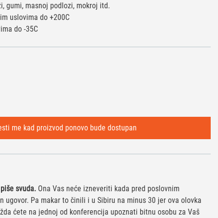
ži, gumi, masnoj podlozi, mokroj itd.
plim uslovima do +200C
vima do -35C
 piše svuda.
Ona Vas neće izneveriti kada pred poslovnim
 ugovor. Pa makar to činili i u Sibiru na minus 30 jer ova olovka
žda ćete na jednoj od konferencija upoznati bitnu osobu za Vaš