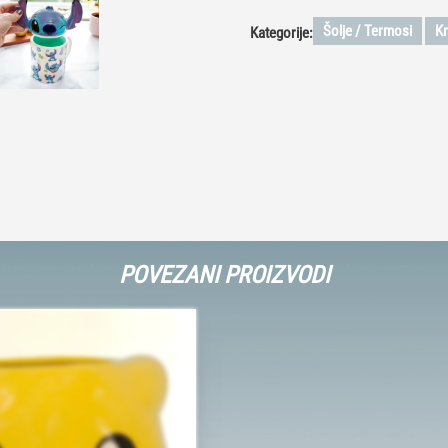
Šolje / Termosi
Kr
Kategorije:
POVEZANI PROIZVODI