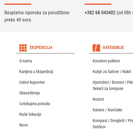
Besplatna isporuka za porudžbine
+382 68 043402
(od 08h 
preko 40 eura.
EKSPEDICIJA
KATEGORIJE
O nama
Kreativni pokloni
Karijera u Ekspediciji
Kutije za Satove / Nakit
Uslovi kupovine
Hjumidori / Breneri / Piks
Sekači za tompuse
Obaveštenja
Nozevi
Celokupna ponuda
Katane / Nunčake
Naše lokacije
Kompasi / Dvogledi / Pr
Novo
Outdoor