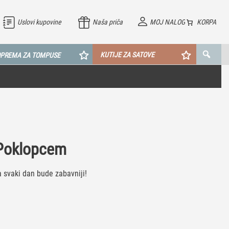
Uslovi kupovine
Naša priča
MOJ NALOG
KORPA
KUTIJE ZA SATOVE
PREMA ZA TOMPUSE
 Poklopcem
a svaki dan bude zabavniji!