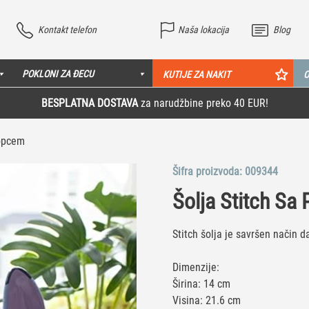
Kontakt telefon
Naša lokacija
Blog
POKLONI ZA ĐECU
KUTIJE ZA NAKIT
O
BESPLATNA DOSTAVA
za narudžbine preko 40 EUR!
lopcem
Šifra proizvoda:
009344
Šolja Stitch Sa
Stitch šolja je savršen način d
Dimenzije:
Širina: 14 cm
Visina: 21.6 cm