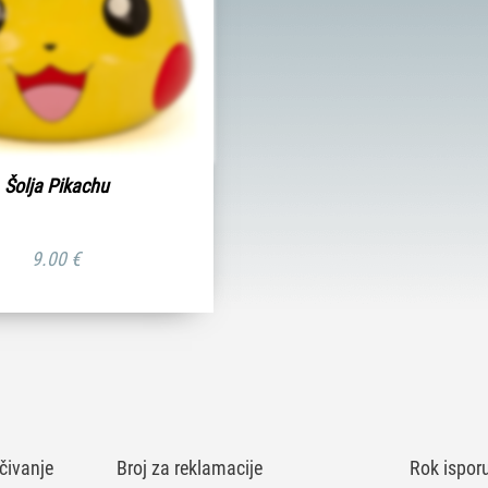
Šolja Pikachu
9.00
€
čivanje
Broj za reklamacije
Rok ispor