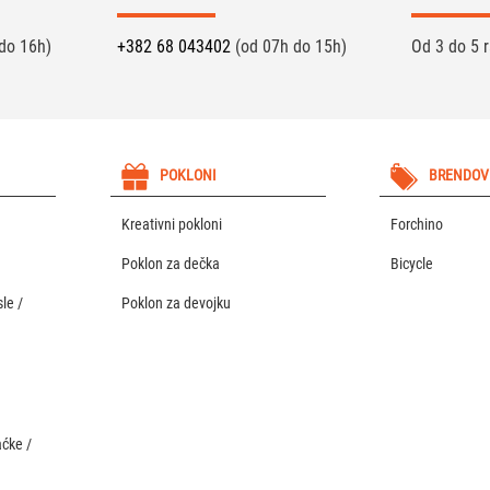
do 16h)
+382 68 043402
(od 07h do 15h)
Od 3 do 5 
POKLONI
BRENDOV
Kreativni pokloni
Forchino
Poklon za dečka
Bicycle
le /
Poklon za devojku
aćke /