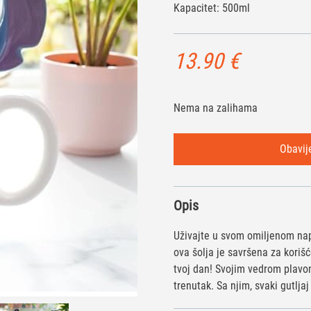
Kapacitet: 500ml
13.90
€
Nema na zalihama
Opis
Uživajte u svom omiljenom napi
ova šolja je savršena za korišć
tvoj dan! Svojim vedrom plavo
trenutak. Sa njim, svaki gutljaj