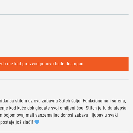
tku sa stilom uz ovu zabavnu Stitch šolju! Funkcionalna i šarena,
enje kod kuće dok gledate svoj omiljeni šou. Stitch je tu da ulepša
m bojom ovaj mali vanzemaljac donosi zabavu i ljubav u svaki
 postaje još slađi!