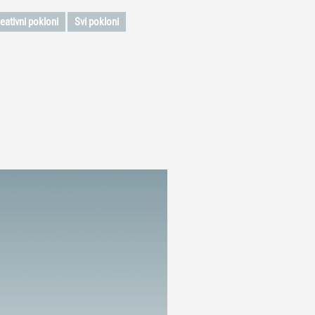
eativni pokloni
Svi pokloni