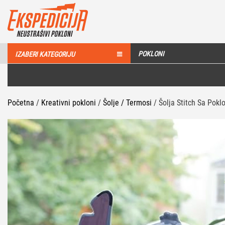
POKLONI
IZABERI KATEGORIJU
Početna
/
Kreativni pokloni
/
Šolje / Termosi
/ Šolja Stitch Sa Pok