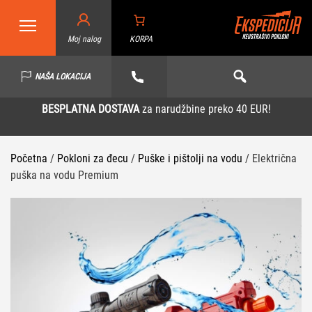
Moj nalog
KORPA
NAŠA LOKACIJA
BESPLATNA DOSTAVA
za narudžbine preko 40 EUR!
Početna
/
Pokloni za đecu
/
Puške i pištolji na vodu
/ Električna
puška na vodu Premium