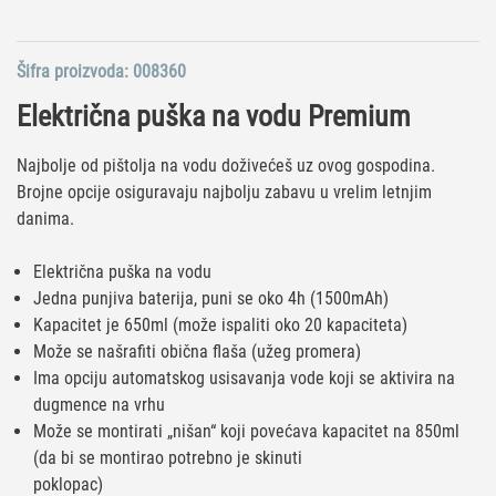
Šifra proizvoda:
008360
Električna puška na vodu Premium
Najbolje od pištolja na vodu doživećeš uz ovog gospodina.
Brojne opcije osiguravaju najbolju zabavu u vrelim letnjim
danima.
Električna puška na vodu
Jedna punjiva baterija, puni se oko 4h (1500mAh)
Kapacitet je 650ml (može ispaliti oko 20 kapaciteta)
Može se našrafiti obična flaša (užeg promera)
Ima opciju automatskog usisavanja vode koji se aktivira na
dugmence na vrhu
Može se montirati „nišan“ koji povećava kapacitet na 850ml
(da bi se montirao potrebno je skinuti
poklopac)