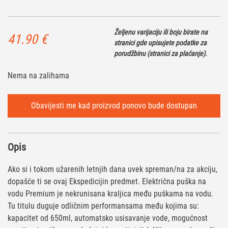
Željenu varijaciju ili boju birate na
41.90
€
stranici gde upisujete podatke za
porudžbinu (stranici za plaćanje).
Nema na zalihama
Opis
Ako si i tokom užarenih letnjih dana uvek spreman/na za akciju,
dopašće ti se ovaj Ekspedicijin predmet. Električna puška na
vodu Premium je nekrunisana kraljica među puškama na vodu.
Tu titulu duguje odličnim performansama među kojima su:
kapacitet od 650ml, automatsko usisavanje vode, mogućnost