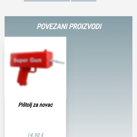
POVEZANI PROIZVODI
Pištolj za novac
14.90
€