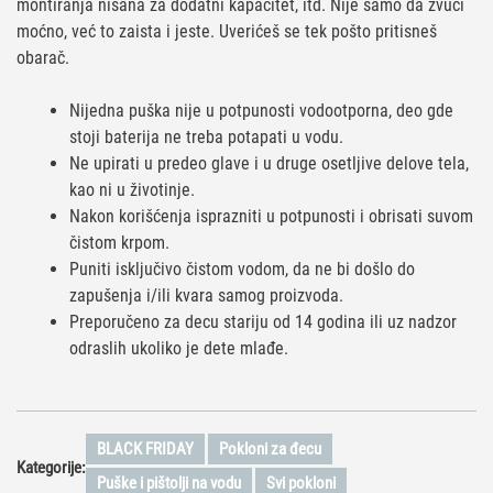
montiranja nišana za dodatni kapacitet, itd. Nije samo da zvuči
moćno, već to zaista i jeste. Uverićeš se tek pošto pritisneš
obarač.
Nijedna puška nije u potpunosti vodootporna, deo gde
stoji baterija ne treba potapati u vodu.
Ne upirati u predeo glave i u druge osetljive delove tela,
kao ni u životinje.
Nakon korišćenja isprazniti u potpunosti i obrisati suvom
čistom krpom.
Puniti isključivo čistom vodom, da ne bi došlo do
zapušenja i/ili kvara samog proizvoda.
Preporučeno za decu stariju od 14 godina ili uz nadzor
odraslih ukoliko je dete mlađe.
BLACK FRIDAY
Pokloni za đecu
Kategorije:
Puške i pištolji na vodu
Svi pokloni