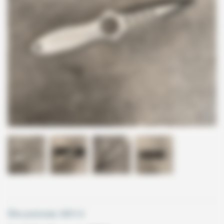
Šifra proizvoda:
009114