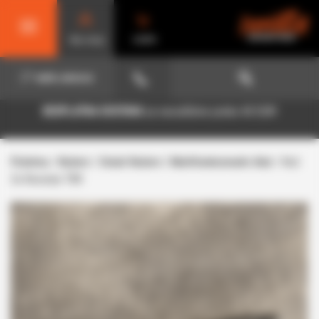
Moj nalog
KORPA
NAŠA LOKACIJA
BESPLATNA DOSTAVA
za narudžbine preko 40 EUR!
Početna
/
Noževi
/
Ostali Noževi / Multifunkcionalni Alat
/ Nož
Za Bacanje TB8