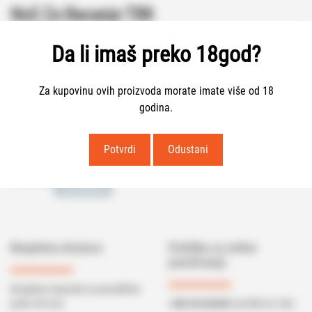
Nož Za Bacanje TB8
9.00
€
Da li imaš preko 18god?
Za kupovinu ovih proizvoda morate imate više od 18
Nema na zalihama
godina.
Potvrdi
Odustani
Noževi
Ostali Noževi / Multifunkcionalni Alat
Kategorije:
Svi pokloni
Besplatna dostava
Podrška za online
poručivanje
Besplatna isporuka za porudžbine
preko 40 eura.
+382 68 043402
(od 08h do 16h)