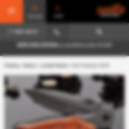
Moj nalog
KORPA
NAŠA LOKACIJA
BESPLATNA DOSTAVA
za narudžbine preko 40 EUR!
Početna
/
Noževi
/
Lovački Noževi
/ Nož Preklopni DA30