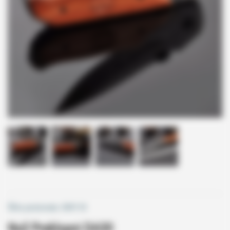
Šifra proizvoda:
009118
Nož Preklopni DA30