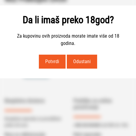
18.90
€
Da li imaš preko 18god?
Nema na zalihama
Za kupovinu ovih proizvoda morate imate više od 18
godina.
Potvrdi
Odustani
Noževi
Lovački Noževi
Preklopni Noževi
Kategorije:
Svi pokloni
Besplatna dostava
Podrška za online
poručivanje
Besplatna isporuka za porudžbine
preko 40 eura.
+382 68 043402
(od 08h do 16h)
Broj za reklamacije
Rok isporuke