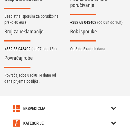
poručivanje
Besplatna isporuka za porudžbine
preko 40 eura.
+382 68 043402
(od 08h do 16h)
Broj za reklamacije
Rok isporuke
+382 68 043402
(od 07h do 15h)
Od 3 do 5 radnih dana.
Povraćaj robe
Povraćaj robe u roku 14 dana od
dana prijema pošiljke.
EKSPEDICIJA
O nama
KATEGORIJE
Karijera u Ekspediciji