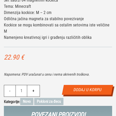
Set sadrži 64 magnetnih kockica
Tema: Minecraft
Dimenzija kockice: M – 2 cm
Odlična jačina magneta za stabilno povezivanje
Kockice se mogu kombinovati sa ostalim setovima iste veličine
M
Namenjeno kreativnoj igri i građenju različitih oblika
22.90
€
Napomena: PDV uračunat u cenu i nema skrivenih troškova.
Magnetic
DODAJ U KORPU
-
+
Cubes
M
Novo
Pokloni za đecu
Kategorije:
–
Minecraft
POVEZANI PROIZVODI