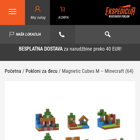
Moj nalog
KORPA
NAŠA LOKACIJA
BESPLATNA DOSTAVA
za narudžbine preko 40 EUR!
Početna
/
Pokloni za đecu
/ Magnetic Cubes M – Minecraft (64)