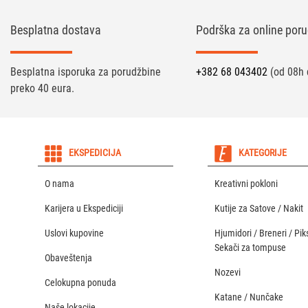
Besplatna dostava
Podrška za online poru
Besplatna isporuka za porudžbine
+382 68 043402
(od 08h 
preko 40 eura.
EKSPEDICIJA
KATEGORIJE
O nama
Kreativni pokloni
Karijera u Ekspediciji
Kutije za Satove / Nakit
Uslovi kupovine
Hjumidori / Breneri / Piks
Sekači za tompuse
Obaveštenja
Nozevi
Celokupna ponuda
Katane / Nunčake
Naše lokacije