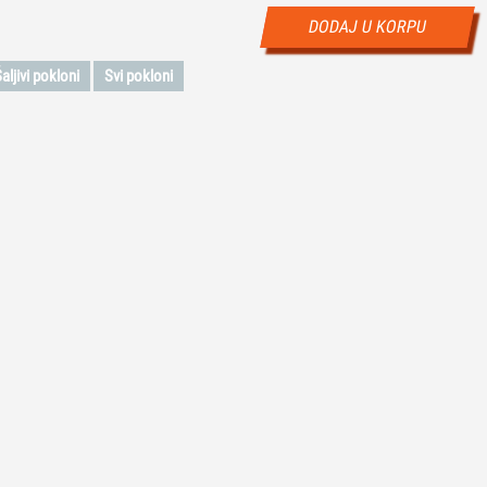
DODAJ U KORPU
aljivi pokloni
Svi pokloni