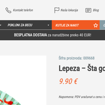
Kontakt telefon
Naša lokacija
Blog
POKLONI ZA ĐECU
KUTIJE ZA NAKIT
O
BESPLATNA DOSTAVA
za narudžbine preko 40 EUR!
Šifra proizvoda:
009668
Lepeza – Šta g
9.90
€
Napomena: PDV uračunat u cenu i n