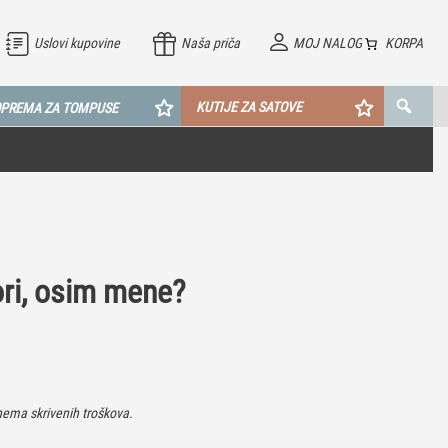
Uslovi kupovine
Naša priča
MOJ NALOG
KORPA
KUTIJE ZA SATOVE
PREMA ZA TOMPUSE
ori, osim mene?
ema skrivenih troškova.