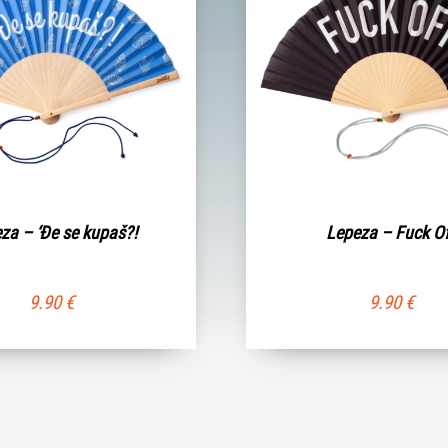
za – ‘Đe se kupaš?!
Lepeza – Fuck O
9.90
€
9.90
€