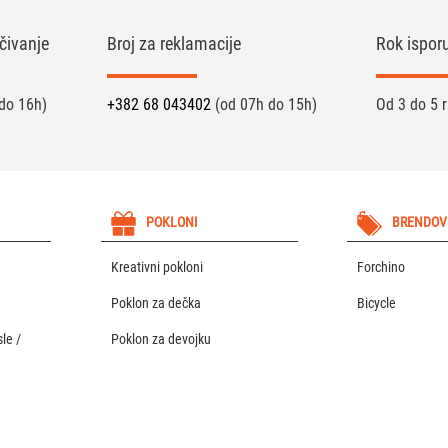
čivanje
Broj za reklamacije
Rok ispor
do 16h)
+382 68 043402
(od 07h do 15h)
Od 3 do 5 
POKLONI
BRENDOV
Kreativni pokloni
Forchino
Poklon za dečka
Bicycle
le /
Poklon za devojku