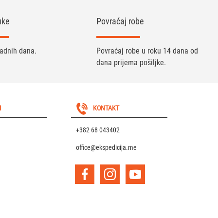
uke
Povraćaj robe
radnih dana.
Povraćaj robe u roku 14 dana od
dana prijema pošiljke.
I
KONTAKT
+382 68 043402
office@ekspedicija.me