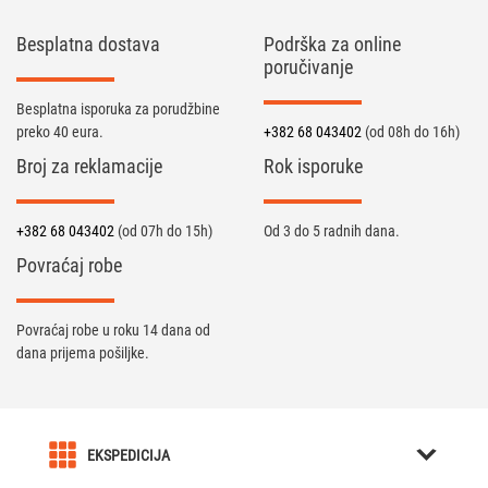
Besplatna dostava
Podrška za online
poručivanje
Besplatna isporuka za porudžbine
preko 40 eura.
+382 68 043402
(od 08h do 16h)
Broj za reklamacije
Rok isporuke
+382 68 043402
(od 07h do 15h)
Od 3 do 5 radnih dana.
Povraćaj robe
Povraćaj robe u roku 14 dana od
dana prijema pošiljke.
EKSPEDICIJA
O nama