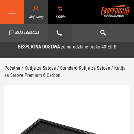
Moj nalog
KORPA
NAŠA LOKACIJA
BESPLATNA DOSTAVA
za narudžbine preko 40 EUR!
Početna
/
Kutije za Satove
/
Standard Kutije za Satove
/ Kutija
za Satove Premium 6 Carbon