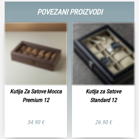
POVEZANI PROIZVODI
Kutija Za Satove Mocca
Kutija za Satove
Premium 12
Standard 12
54.90
€
26.90
€