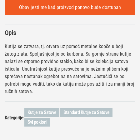
Opis
Kutija se zatvara, tj. otvara uz pomoć metalne kopče u boji
žutog zlata. Spoljašnjost je od karbona. Sa gornje strane kutije
nalazi se otporno providno staklo, kako bi se kolekcija satova
isticala. Unutrašnjost kutije presvučena je nežnim plišem koji
sprečava nastanak ogrebotina na satovima. Jastučići se po
potrebi mogu vaditi, tako da kutija može poslužiti i za manji broj
ručnih satova.
Kutije za Satove
Standard Kutije za Satove
Kategorije:
Svi pokloni