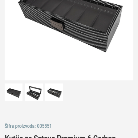
Šifra proizvoda:
005851