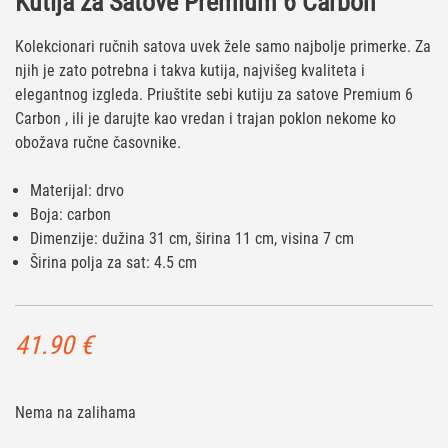
Kutija za Satove Premium 6 Carbon
Kolekcionari ručnih satova uvek žele samo najbolje primerke. Za
njih je zato potrebna i takva kutija, najvišeg kvaliteta i
elegantnog izgleda. Priuštite sebi kutiju za satove Premium 6
Carbon , ili je darujte kao vredan i trajan poklon nekome ko
obožava ručne časovnike.
Materijal: drvo
Boja: carbon
Dimenzije: dužina 31 cm, širina 11 cm, visina 7 cm
Širina polja za sat: 4.5 cm
41.90
€
Nema na zalihama