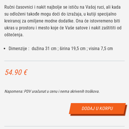
Ručni časovnici i nakit najbolje se ističu na Vašoj ruci, ali kada
su odloženi takođe mogu doći do izražaja, u kutiji specijalno
kreiranoj za omiljene modne dodatke. Ona će istovremeno biti
ukras u prostoru i mesto koje će Vaše satove i nakit zaštititi od
oštećenja.
Dimenzije : dužina 31 cm ; širina 19,5 cm ; visina 7,5 cm
54.90
€
Napomena: PDV uračunat u cenu i nema skrivenih troškova.
DODAJ U KORPU