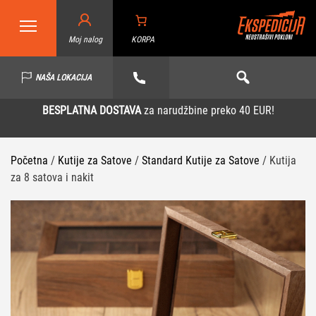
Moj nalog
KORPA
NAŠA LOKACIJA
BESPLATNA DOSTAVA
za narudžbine preko 40 EUR!
Početna
/
Kutije za Satove
/
Standard Kutije za Satove
/ Kutija
za 8 satova i nakit