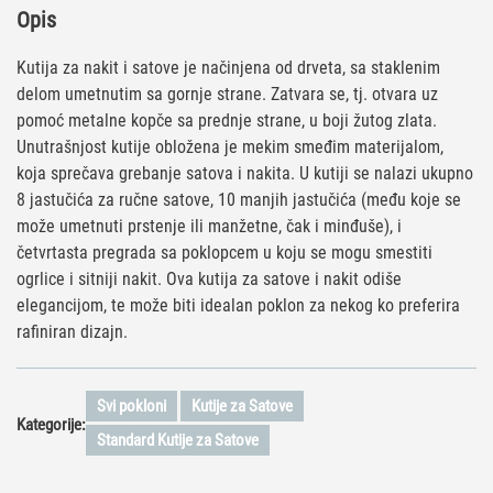
Opis
Kutija za nakit i satove je načinjena od drveta, sa staklenim
delom umetnutim sa gornje strane. Zatvara se, tj. otvara uz
pomoć metalne kopče sa prednje strane, u boji žutog zlata.
Unutrašnjost kutije obložena je mekim smeđim materijalom,
koja sprečava grebanje satova i nakita. U kutiji se nalazi ukupno
8 jastučića za ručne satove, 10 manjih jastučića (među koje se
može umetnuti prstenje ili manžetne, čak i minđuše), i
četvrtasta pregrada sa poklopcem u koju se mogu smestiti
ogrlice i sitniji nakit. Ova kutija za satove i nakit odiše
elegancijom, te može biti idealan poklon za nekog ko preferira
rafiniran dizajn.
Svi pokloni
Kutije za Satove
Kategorije:
Standard Kutije za Satove