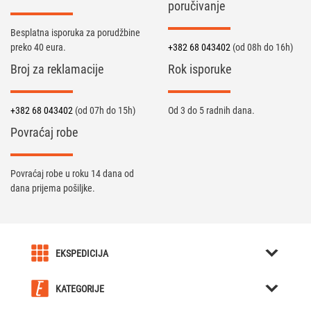
poručivanje
Besplatna isporuka za porudžbine
preko 40 eura.
+382 68 043402
(od 08h do 16h)
Broj za reklamacije
Rok isporuke
+382 68 043402
(od 07h do 15h)
Od 3 do 5 radnih dana.
Povraćaj robe
Povraćaj robe u roku 14 dana od
dana prijema pošiljke.
EKSPEDICIJA
O nama
KATEGORIJE
Karijera u Ekspediciji
Kreativni pokloni