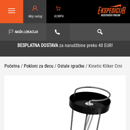
Moj nalog
KORPA
NAŠA LOKACIJA
BESPLATNA DOSTAVA
za narudžbine preko 40 EUR!
Početna
/
Pokloni za đecu
/
Ostale igračke
/ Kinetic Kliker Crni