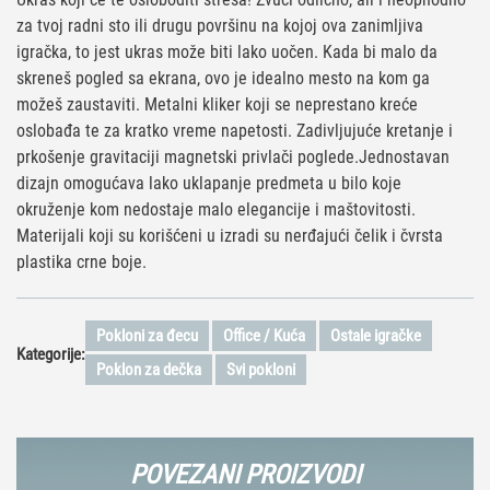
za tvoj radni sto ili drugu površinu na kojoj ova zanimljiva
igračka, to jest ukras može biti lako uočen. Kada bi malo da
skreneš pogled sa ekrana, ovo je idealno mesto na kom ga
možeš zaustaviti. Metalni kliker koji se neprestano kreće
oslobađa te za kratko vreme napetosti. Zadivljujuće kretanje i
prkošenje gravitaciji magnetski privlači poglede.Jednostavan
dizajn omogućava lako uklapanje predmeta u bilo koje
okruženje kom nedostaje malo elegancije i maštovitosti.
Materijali koji su korišćeni u izradi su nerđajući čelik i čvrsta
plastika crne boje.
Pokloni za đecu
Office / Kuća
Ostale igračke
Kategorije:
Poklon za dečka
Svi pokloni
POVEZANI PROIZVODI