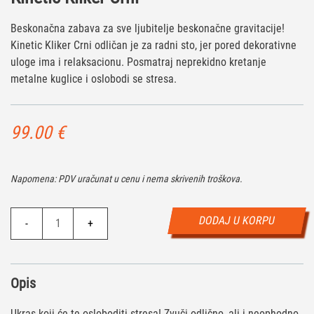
Beskonačna zabava za sve ljubitelje beskonačne gravitacije!
Kinetic Kliker Crni odličan je za radni sto, jer pored dekorativne
uloge ima i relaksacionu. Posmatraj neprekidno kretanje
metalne kuglice i oslobodi se stresa.
99.00
€
Napomena: PDV uračunat u cenu i nema skrivenih troškova.
Kinetic
DODAJ U KORPU
-
+
Kliker
Crni
količina
Opis
Ukras koji će te osloboditi stresa! Zvuči odlično, ali i neophodno