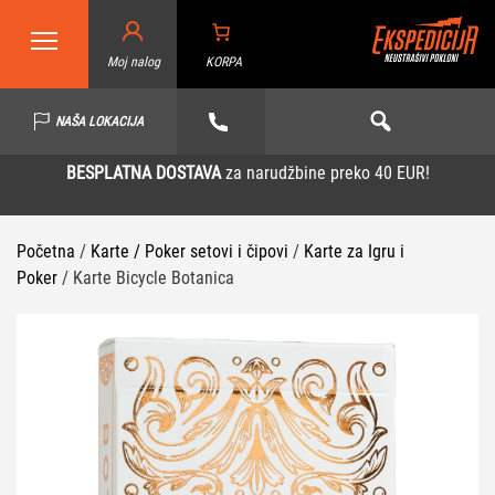
Moj nalog
KORPA
NAŠA LOKACIJA
BESPLATNA DOSTAVA
za narudžbine preko 40 EUR!
Početna
/
Karte / Poker setovi i čipovi
/
Karte za Igru i
Poker
/ Karte Bicycle Botanica