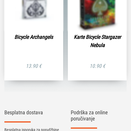
Bicycle Archangels
Karte Bicycle Stargazer
Nebula
13.90
€
10.90
€
Besplatna dostava
Podrška za online
poručivanje
Besplatna isporuka za porudžbine