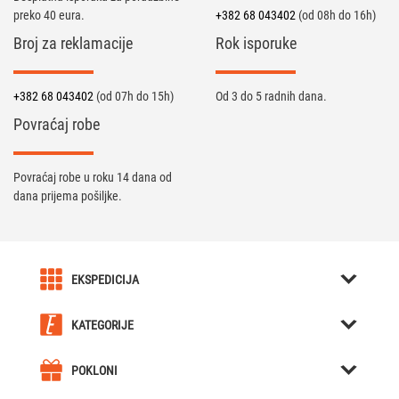
preko 40 eura.
+382 68 043402
(od 08h do 16h)
Broj za reklamacije
Rok isporuke
+382 68 043402
(od 07h do 15h)
Od 3 do 5 radnih dana.
Povraćaj robe
Povraćaj robe u roku 14 dana od
dana prijema pošiljke.
EKSPEDICIJA
O nama
KATEGORIJE
Karijera u Ekspediciji
Kreativni pokloni
Uslovi kupovine
POKLONI
Kutije za Satove / Nakit
Kreativni pokloni
Obaveštenja