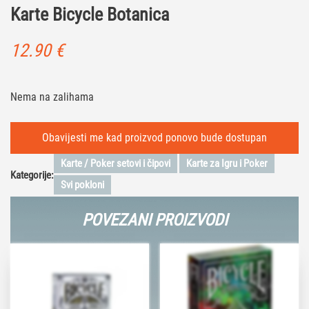
Karte Bicycle Botanica
12.90
€
Nema na zalihama
Karte / Poker setovi i čipovi
Karte za Igru i Poker
Kategorije:
Svi pokloni
POVEZANI PROIZVODI