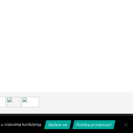
Designed & developed by
 u Uslovima korišćenja.
Slažem se
Politika privatnosti