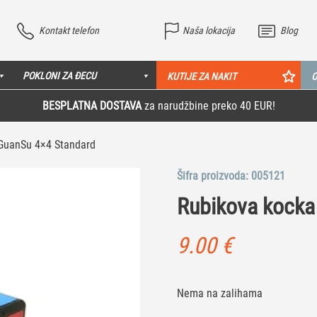
Kontakt telefon
Naša lokacija
Blog
POKLONI ZA ĐECU
KUTIJE ZA NAKIT
O
BESPLATNA DOSTAVA
za narudžbine preko 40 EUR!
GuanSu 4×4 Standard
Šifra proizvoda:
005121
Rubikova kocka
9.00
€
Nema na zalihama