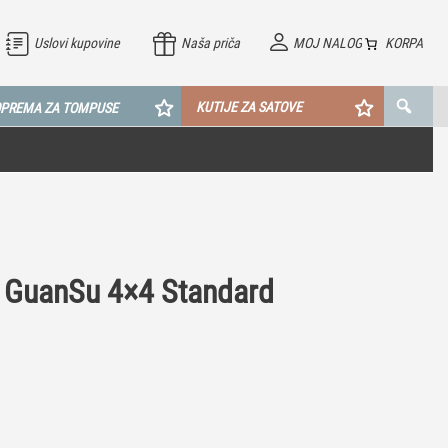
Uslovi kupovine
Naša priča
MOJ NALOG
KORPA
KUTIJE ZA SATOVE
PREMA ZA TOMPUSE
 GuanSu 4×4 Standard