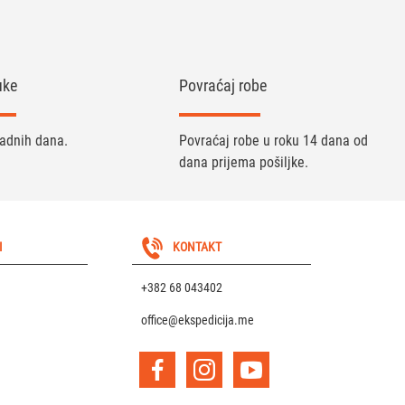
uke
Povraćaj robe
radnih dana.
Povraćaj robe u roku 14 dana od
dana prijema pošiljke.
I
KONTAKT
+382 68 043402
office@ekspedicija.me