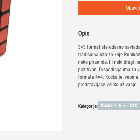
Opis
3×3 format ste odavno savladal
tradicionalista za koje Rubiko
neke piramide, ili neki drugi n
pozitivan, Ekspedicija ima za 
formata 4×4. Kocka je, veoma b
predstavljaće veliko uživanje.
Kocke 4 - 5 - 6 - XXX
Kategorije: