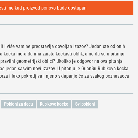
i i više vam ne predstavlja dovoljan izazov? Jedan ste od onih
va kocka mora da ima zaista kockasti oblik, a ne da su u pitanju
epravilni geometrijski oblici? Ukoliko je odgovor na ova pitanja
vas jedan sasvim novi izazov. U pitanju je GuanSu Rubikova kocka
rza i lako pokretljiva i njeno sklapanje će za svakog poznavaoca
Pokloni za đecu
Rubikove kocke
Svi pokloni