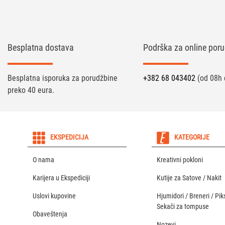
Besplatna dostava
Podrška za online poru
Besplatna isporuka za porudžbine
+382 68 043402
(od 08h 
preko 40 eura.
EKSPEDICIJA
KATEGORIJE
O nama
Kreativni pokloni
Karijera u Ekspediciji
Kutije za Satove / Nakit
Uslovi kupovine
Hjumidori / Breneri / Piks
Sekači za tompuse
Obaveštenja
Nozevi