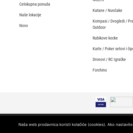
Celokupna ponuda
Katane / Nunčake
Naše lokacije
Kompasi / Dvogledi / Pr
Novo
Outdoor
Rubikove kocke
Karte / Poker setovi i čip
Dronovi / RC Igračke
Forchino
© 2026 Ekspedicija - Sva prava zadržana.
Naša web prodavnica koristi kolačiće (cookies). Ako nastavite 