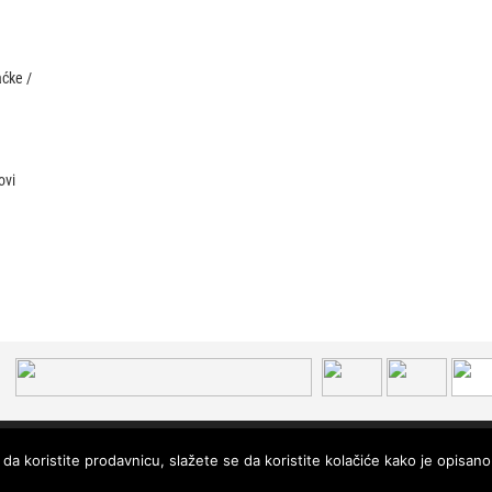
aćke /
ovi
da koristite prodavnicu, slažete se da koristite kolačiće kako je opisano