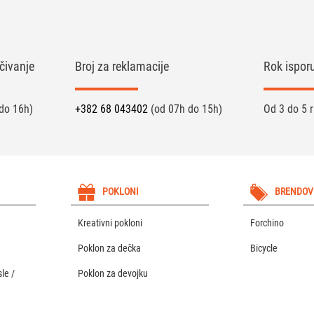
čivanje
Broj za reklamacije
Rok ispor
do 16h)
+382 68 043402
(od 07h do 15h)
Od 3 do 5 
POKLONI
BRENDOV
Kreativni pokloni
Forchino
Poklon za dečka
Bicycle
le /
Poklon za devojku