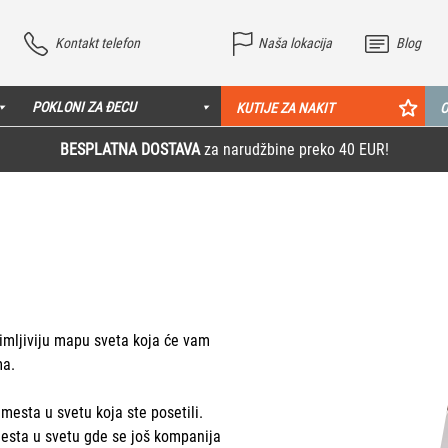
Kontakt telefon
Naša lokacija
Blog
POKLONI ZA ĐECU
KUTIJE ZA NAKIT
O
BESPLATNA DOSTAVA
za narudžbine preko 40 EUR!
nimljiviju mapu sveta koja će vam
ma.
esta u svetu koja ste posetili.
mesta u svetu gde se još kompanija