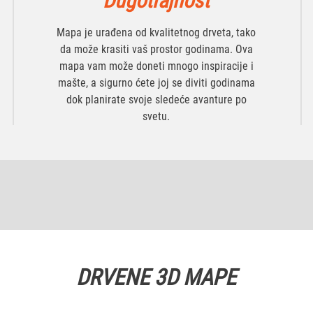
Dugotrajnost
Mapa je urađena od kvalitetnog drveta, tako
da može krasiti vaš prostor godinama. Ova
mapa vam može doneti mnogo inspiracije i
mašte, a sigurno ćete joj se diviti godinama
dok planirate svoje sledeće avanture po
svetu.
DRVENE 3D MAPE