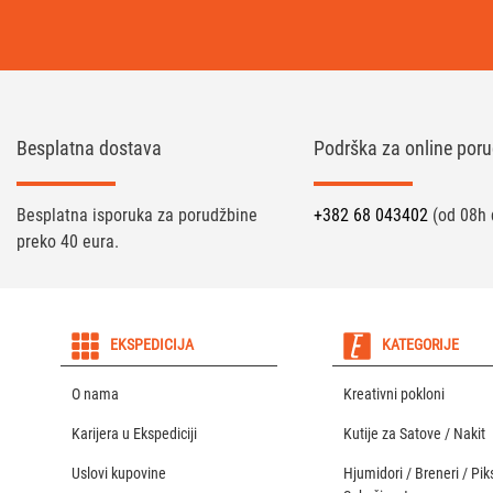
Besplatna dostava
Podrška za online poru
Besplatna isporuka za porudžbine
+382 68 043402
(od 08h 
preko 40 eura.
EKSPEDICIJA
KATEGORIJE
O nama
Kreativni pokloni
Karijera u Ekspediciji
Kutije za Satove / Nakit
Uslovi kupovine
Hjumidori / Breneri / Piks