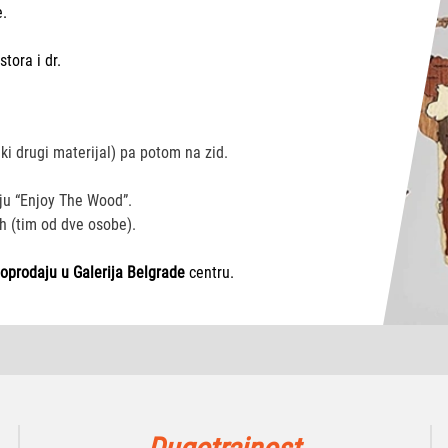
e.
tora i dr.
neki drugi materijal) pa potom na zid.
iju “Enjoy The Wood”.
h (tim od dve osobe).
oprodaju u Galerija Belgrade
centru.