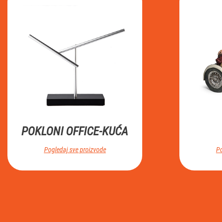
POKLONI OFFICE-KUĆA
Pogledaj sve proizvode
Po