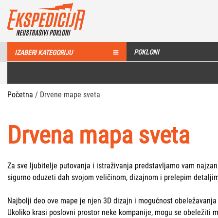
POKLONI
IZABERI KATEGORIJU
Početna
/ Drvene mape sveta
Drvena mapa sveta
Za sve ljubitelje putovanja i istraživanja predstavljamo vam najza
sigurno oduzeti dah svojom veličinom, dizajnom i prelepim detalji
Najbolji deo ove mape je njen 3D dizajn i mogućnost obeležavanja m
Ukoliko krasi poslovni prostor neke kompanije, mogu se obeležiti 