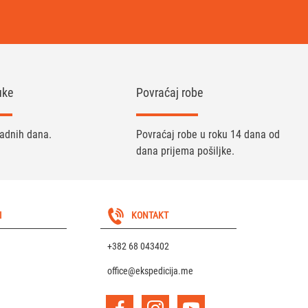
uke
Povraćaj robe
radnih dana.
Povraćaj robe u roku 14 dana od
dana prijema pošiljke.
I
KONTAKT
+382 68 043402
office@ekspedicija.me