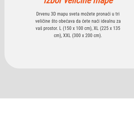
Izbor veličine mape
Drvenu 3D mapu sveta možete pronaći u tri
veličine što obećava da ćete naći idealnu za
vaš prostor. L (150 x 100 cm), XL (225 x 135
cm), XXL (300 x 200 cm).