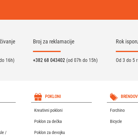
čivanje
Broj za reklamacije
Rok ispor
do 16h)
+382 68 043402
(od 07h do 15h)
Od 3 do 5 
POKLONI
BRENDOV
Kreativni pokloni
Forchino
Poklon za dečka
Bicycle
le /
Poklon za devojku