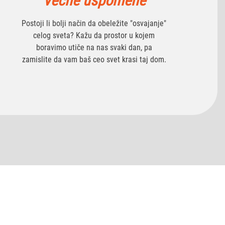
Večne uspomene
Postoji li bolji način da obeležite "osvajanje"
celog sveta? Kažu da prostor u kojem
boravimo utiče na nas svaki dan, pa
zamislite da vam baš ceo svet krasi taj dom.