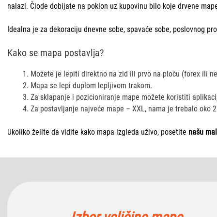
nalazi. Čiode dobijate na poklon uz kupovinu bilo koje drvene map
Idealna je za dekoraciju dnevne sobe, spavaće sobe, poslovnog pros
Kako se mapa postavlja?
Možete je lepiti direktno na zid ili prvo na ploču (forex ili 
Mapa se lepi duplom lepljivom trakom.
Za sklapanje i pozicioniranje mape možete koristiti aplikac
Za postavljanje najveće mape – XXL, nama je trebalo oko 2
Ukoliko želite da vidite kako mapa izgleda uživo, posetite
našu mal