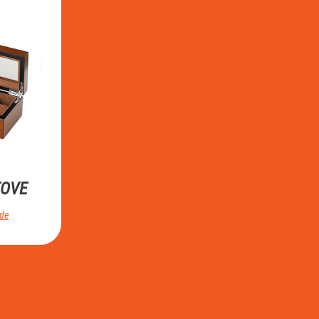
TOVE
ode