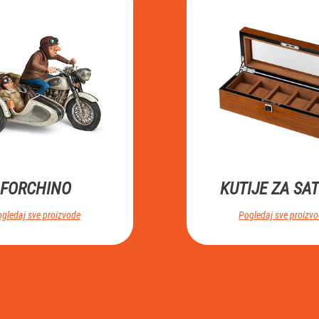
FORCHINO
KUTIJE ZA SA
gledaj sve proizvode
Pogledaj sve proizv