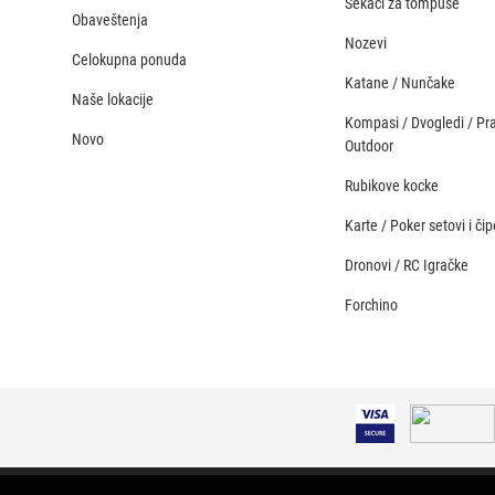
Sekači za tompuse
Obaveštenja
Nozevi
Celokupna ponuda
Katane / Nunčake
Naše lokacije
Kompasi / Dvogledi / Pr
Novo
Outdoor
Rubikove kocke
Karte / Poker setovi i čip
Dronovi / RC Igračke
Forchino